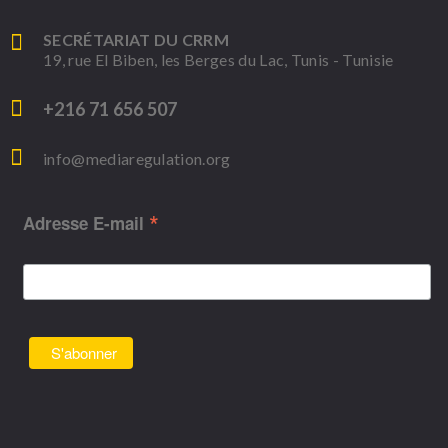
SECRÉTARIAT DU CRRM
19, rue El Biben, les Berges du Lac, Tunis - Tunisie
+216 71 656 507
info@mediaregulation.org
*
Adresse E-mail